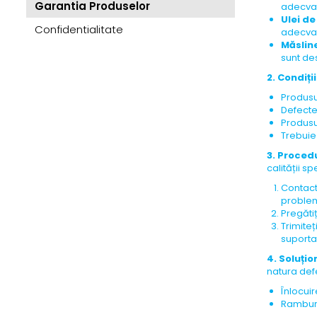
Garantia Produselor
adecvate
Ulei de
Confidentialitate
adecvat
Măslin
sunt de
2. Condiți
Produsul
Defecte
Produsul
Trebuie
3. Proced
calității s
Contact
problema
Pregăti
Trimite
suportat
4. Soluți
natura defe
Înlocuir
Ramburs