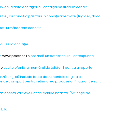
 de la data achiziției, cu condiția păstrării în condiții
ției, cu condiția păstrării în condiții adecvate (frigider, dacă
ați următoarele condiții:
.
cluse la achiziție.
la
www.peathos.ro
prezintă un defect sau nu corespunde
ro
sau telefonic la [numărul de telefon] pentru a raporta
nzător și că include toate documentele originale.
le de transport pentru returnarea produselor în garanție sunt
, acesta va fi evaluat de echipa noastră. În funcție de
ibilă.