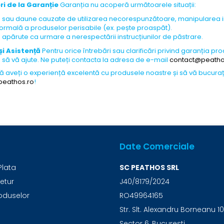
ri de la Garanție
Garanția nu acoperă următoarele situații:
 sau daune cauzate de utilizarea necorespunzătoare, manipularea i
ormală a produselor perisabile (ex. pește proaspăt).
 apărute ca urmare a nerespectării instrucțiunilor de păstrare.
și Asistență
Pentru orice întrebări sau clarificări privind garanția 
ă să vă ajute. Ne puteți contacta la adresa de e-mail
contact@peatho
ă aveți o experiență excelentă cu produsele noastre și să vă bucuraț
eathos.ro
!
Date Comerciale
Plata
SC PEATHOS SRL
Retur
J40/8179/2024
oduselor
RO49964165
Str. Slt. Alexandru Borneanu 10
Sector 6, Bucuresti