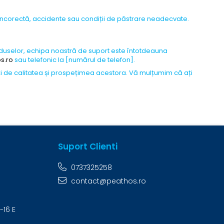
ncorectă, accidente sau condiții de păstrare neadecvate.
produselor, echipa noastră de suport este întotdeauna
s.ro
sau telefonic la [numărul de telefon].
i de calitatea și prospețimea acestora. Vă mulțumim că ați
Suport Clienti
0737325258
contact@peathos.ro
-16 E