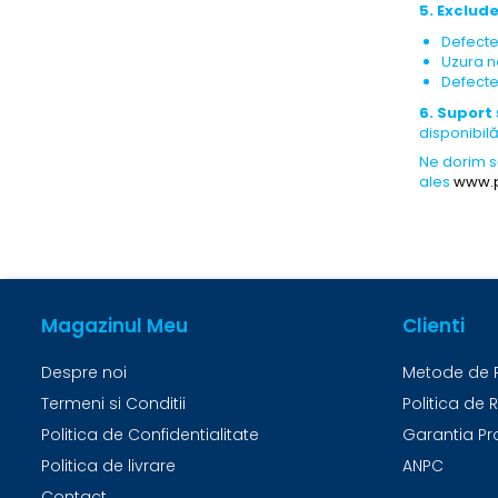
5. Exclude
Defecte
Uzura n
Defecte
6. Suport 
disponibil
Ne dorim s
ales
www.p
Magazinul Meu
Clienti
Despre noi
Metode de 
Termeni si Conditii
Politica de 
Politica de Confidentialitate
Garantia Pr
Politica de livrare
ANPC
Contact