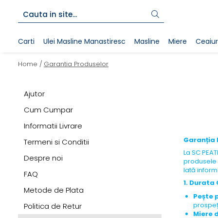
Carti
Ulei Masline Manastiresc
Masline
Miere
Ceaiur
Home /
Garantia Produselor
Ajutor
Cum Cumpar
Informatii Livrare
Garanția 
Termeni si Conditii
La SC PEATH
Despre noi
produsele 
Iată inform
FAQ
1. Durata
Metode de Plata
Pește 
prospeț
Politica de Retur
Miere d