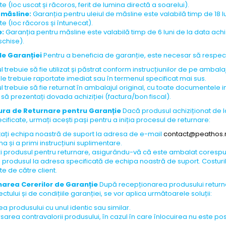
 (loc uscat și răcoros, ferit de lumina directă a soarelui).
 măsline:
Garanția pentru uleiul de măsline este valabilă timp de 18 luni
e (loc răcoros și întunecat).
e:
Garanția pentru măsline este valabilă timp de 6 luni de la data achizi
schise).
ile Garanției
Pentru a beneficia de garanție, este necesar să respect
 trebuie să fie utilizat și păstrat conform instrucțiunilor de pe ambalaj
le trebuie raportate imediat sau în termenul specificat mai sus.
 trebuie să fie returnat în ambalajul original, cu toate documentele in
 să prezentați dovada achiziției (factura/bon fiscal).
ura de Returnare pentru Garanție
Dacă produsul achiziționat de 
pecificate, urmați acești pași pentru a iniția procesul de returnare:
ați echipa noastră de suport la adresa de e-mail
contact@peathos.
 și a primi instrucțiuni suplimentare.
ți produsul pentru returnare, asigurându-vă că este ambalat corespu
ți produsul la adresa specificată de echipa noastră de suport. Costuri
e de către client.
onarea Cererilor de Garanție
După recepționarea produsului returnat
ctului și de condițiile garanției, se vor aplica următoarele soluții:
ea produsului cu unul identic sau similar.
area contravalorii produsului, în cazul în care înlocuirea nu este pos