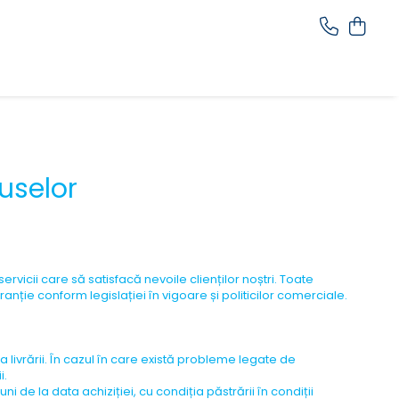
uselor
vicii care să satisfacă nevoile clienților noștri. Toate
anție conform legislației în vigoare și politicilor comerciale.
 livrării. În cazul în care există probleme legate de
i.
 de la data achiziției, cu condiția păstrării în condiții