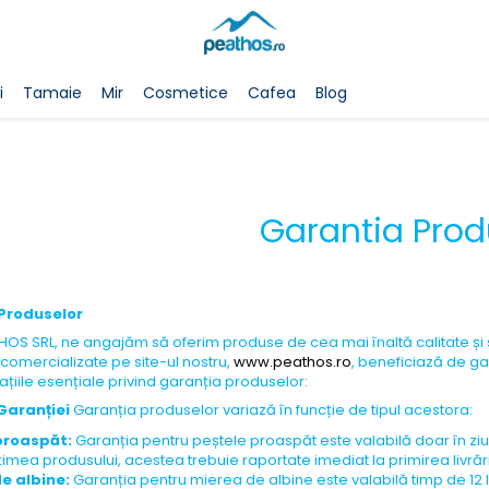
i
Tamaie
Mir
Cosmetice
Cafea
Blog
Garantia Prod
Produselor
OS SRL, ne angajăm să oferim produse de cea mai înaltă calitate și ser
comercializate pe site-ul nostru,
www.peathos.ro
, beneficiază de gar
ațiile esențiale privind garanția produselor:
 Garanției
Garanția produselor variază în funcție de tipul acestora:
proaspăt:
Garanția pentru peștele proaspăt este valabilă doar în ziua
imea produsului, acestea trebuie raportate imediat la primirea livrări
e albine:
Garanția pentru mierea de albine este valabilă timp de 12 luni