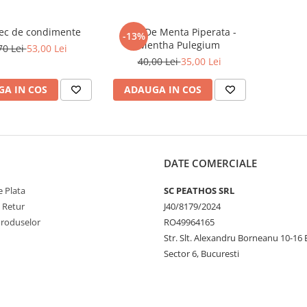
ec de condimente
Ceai De Menta Piperata -
-13%
Mentha Pulegium
70 Lei
53,00 Lei
40,00 Lei
35,00 Lei
A IN COS
ADAUGA IN COS
DATE COMERCIALE
 Plata
SC PEATHOS SRL
e Retur
J40/8179/2024
Produselor
RO49964165
Str. Slt. Alexandru Borneanu 10-16 
Sector 6, Bucuresti