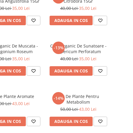
a Angustifolia 15Gr
Citrodora 15Gr
00 Lei
35,00 Lei
40,00 Lei
35,00 Lei
GA IN COS
ADAUGA IN COS
ganic De Muscata -
Ceai Organic De Sunatoare -
-13%
rgonium Roseum
Hypericum Perforatum
00 Lei
35,00 Lei
40,00 Lei
35,00 Lei
GA IN COS
ADAUGA IN COS
e Plante Aromate
Mix De Plante Pentru
-14%
Metabolism
00 Lei
43,00 Lei
50,00 Lei
43,00 Lei
GA IN COS
ADAUGA IN COS