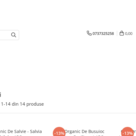
0737325258
0,00
i
1-
14
din
14
produse
nic De Salvie - Salvia
Ceai Organic De Busuioc
Ceai Or
-13%
-13%