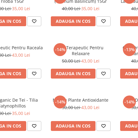
Triloba 15Gr
(Ocimum Basilicum) 15Gr
Lavandul
00 Lei
35,00 Lei
40,00 Lei
35,00 Lei
40,
A IN COS
ADAUGA IN COS
ADAU
eutic Pentru Raceala
Mix Terapeutic Pentru
Ceai Or
-14%
-13%
Relaxare
Pela
00 Lei
43,00 Lei
50,00 Lei
43,00 Lei
40,
A IN COS
ADAUGA IN COS
ADAU
ganic De Tei - Tilia
Mix De Plante Antioxidante
Mix D
-14%
-14%
latynophillos
50,00 Lei
43,00 Lei
50,
00 Lei
35,00 Lei
A IN COS
ADAUGA IN COS
ADAU