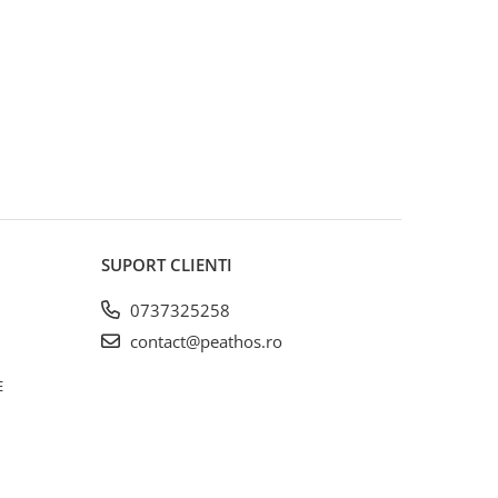
SUPORT CLIENTI
0737325258
contact@peathos.ro
E