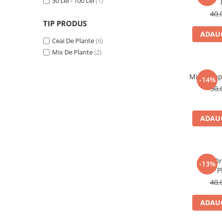
50 Lei - 100 Lei
(1)
40,
TIP PRODUS
ADAUG
Ceai De Plante
(6)
Mix De Plante
(2)
Mix Terap
-14%
50,
ADAUG
Ceai Or
-13%
P
40,
ADAUG