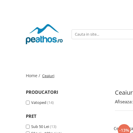
Home /
Ceaiuri
Ceaiur
PRODUCATORI
Afiseaza:
Vatoped
(14)
PRET
Sub 50 Lei
(13)
Ceai Orga
-13%