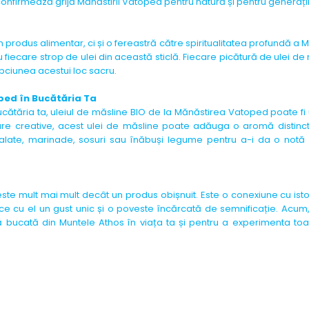
onfirmează grijă Mănăstirii Vatoped pentru natură și pentru generațiil
produs alimentar, ci și o fereastră către spiritualitatea profundă a M
 fiecare strop de ulei din această sticlă. Fiecare picătură de ulei de
epciunea acestui loc sacru.
oped în Bucătăria Ta
ucătăria ta, uleiul de măsline BIO de la Mănăstirea Vatoped poate fi
are creative, acest ulei de măsline poate adăuga o aromă distinctă
în salate, marinade, sosuri sau înăbuși legume pentru a-i da o notă
te mult mai mult decât un produs obișnuit. Este o conexiune cu istori
duce cu el un gust unic și o poveste încărcată de semnificație. Acum
ucată din Muntele Athos în viața ta și pentru a experimenta toat