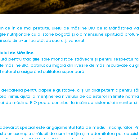
t din ce în ce mai prețuite, uleiul de măsline BIO de la Mănăstirea 
e nutriționale cu o istorie bogată și o dimensiune spirituală profun
ii sale dintr-un loc atât de sacru și venerat.
ului de Măsline
ă pentru tradițiile sale monastice străvechi și pentru respectul fa
e măsline BIO, obținut cu migală din livezile de măslini cultivate cu gr
 natural și asigurând calitatea superioară.
elicatesă pentru papilele gustative, ci și un aliat puternic pentru s
atea inimii, ajută la menținerea nivelului de colesterol în limite norma
i de măsline BIO poate contribui la întărirea sistemului imunitar și
adevărat special este angajamentul față de mediul înconjurător. P
ste un exemplu strălucit de cum tradiția și modernitatea pot coexist