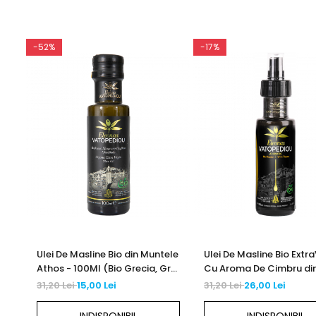
-52%
-17%
Ulei De Masline Bio din Muntele
Ulei De Masline Bio Extra
Athos - 100Ml (Bio Grecia, Gr-
Cu Aroma De Cimbru di
Bio-03)
Muntele Athos - 100Ml (
31,20 Lei
15,00 Lei
31,20 Lei
26,00 Lei
Grecia, Gr-Bio-03)