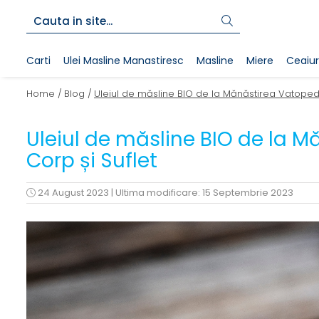
Carti
Ulei Masline Manastiresc
Masline
Miere
Ceaiur
Home /
Blog /
Uleiul de măsline BIO de la Mănăstirea Vatoped:
Uleiul de măsline BIO de la M
Corp și Suflet
24 August 2023
|
Ultima modificare: 15 Septembrie 2023