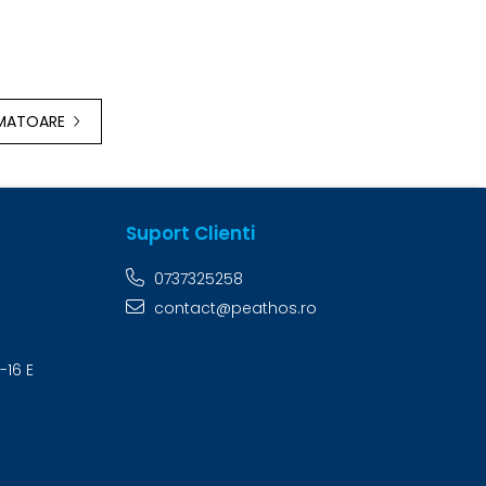
RMATOARE
Suport Clienti
0737325258
contact@peathos.ro
-16 E