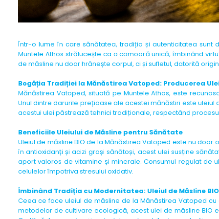
Într-o lume în care sănătatea, tradiția și autenticitatea sun
Muntele Athos strălucește ca o comoară unică, îmbinând virtuțil
de măsline nu doar hrănește corpul, ci și sufletul, datorită origin
Bogăția Tradiției la Mănăstirea Vatoped: Producerea Ulei
Mănăstirea Vatoped, situată pe Muntele Athos, este recunoscut
Unul dintre darurile prețioase ale acestei mănăstiri este uleiul d
acestui ulei păstrează tehnici tradiționale, respectând procesul
Beneficiile Uleiului de Măsline pentru Sănătate
Uleiul de măsline BIO de la Mănăstirea Vatoped este nu doar o d
în antioxidanți și acizi grași sănătoși, acest ulei susține sănăt
aport valoros de vitamine și minerale. Consumul regulat de ule
celulelor împotriva stresului oxidativ.
Îmbinând Tradiția cu Modernitatea: Uleiul de Măsline BIO
Ceea ce face uleiul de măsline de la Mănăstirea Vatoped cu 
metodelor de cultivare ecologică, acest ulei de măsline BIO e