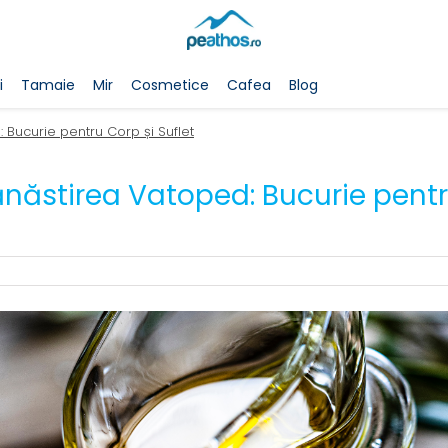
i
Tamaie
Mir
Cosmetice
Cafea
Blog
 Bucurie pentru Corp și Suflet
ănăstirea Vatoped: Bucurie pent