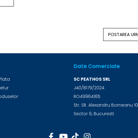
POSTAREA U
Date Comerciale
Plata
SC PEATHOS SRL
Retur
J40/8179/2024
oduselor
RO49964165
Str. Slt. Alexandru Borneanu 10
Sector 6, Bucuresti