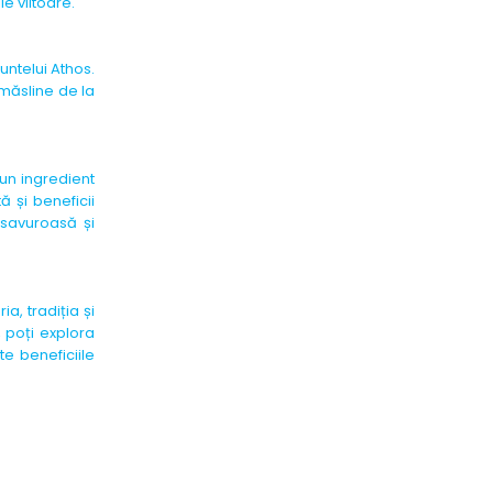
e viitoare.
untelui Athos.
 măsline de la
 un ingredient
 și beneficii
 savuroasă și
a, tradiția și
, poți explora
e beneficiile