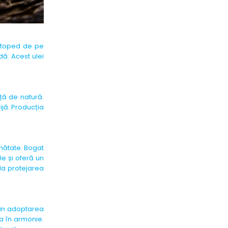
Vatoped de pe
dă. Acest ulei
ță de natură.
ijă. Producția
ănătate. Bogat
le și oferă un
 la protejarea
rin adoptarea
a în armonie.