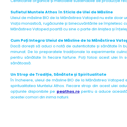
Certificările organice și metodele sustenabile de producție rec
Sufletul Muntele Athos în Sticla de Ulei de Măsline
Uleiul de măsline BIO de la Mănăstirea Vatoped nu este doar un 
Viața monastică, rugăciunile și binecuvântările se împletesc cu
Mănăstirea Vatoped poartă cu sine o parte din liniștea și înțel
Cum Poți Integra Uleiul de Măsline de la Mănăstirea Vat
Dacă dorești să aduci o notă de autenticitate și sănătate în b
minunat. De la preparatele tradiționale la experimente culin
pentru sănătate în fiecare farfurie. Poți folosi acest ulei 
sănătoasă.
Un Strop de Tradiție, Sănătate și Spiritualitate
În încheiere, uleiul de măsline BIO de la Mănăstirea Vatoped es
spiritualitatea Muntelui Athos. Fiecare strop din acest ulei a
opțiunile disponibile pe
peathos.ro
pentru a aduce această b
acestei comori din inima naturii.