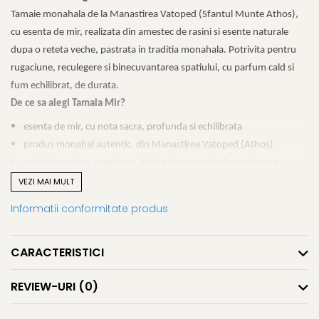
Tamaie monahala de la Manastirea Vatoped (Sfantul Munte Athos),
cu esenta de mir, realizata din amestec de rasini si esente naturale
dupa o reteta veche, pastrata in traditia monahala. Potrivita pentru
rugaciune, reculegere si binecuvantarea spatiului, cu parfum cald si
fum echilibrat, de durata.
De ce sa alegi Tamaia Mir?
esenta de mir, cu nota sacra, profunda si echilibrata
produs monahal autentic, din Manastirea Vatoped (Athos)
potrivita pentru rugaciune, slujbe si momente de reculegere
fum echilibrat si parfum persistent, placut
VEZI MAI MULT
ambalaj practic de 50 g, usor de depozitat si folosit
Informatii conformitate produs
CARACTERISTICI
REVIEW-URI
(0)