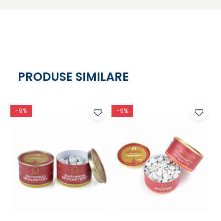
PRODUSE SIMILARE
-9%
-9%
Beneficii cheie:
sustine starea de liniste interioara si concentrare
ideala pentru binecuvantarea si parfumarea spatiului
parfum sacru, cald, cu persistenta buna
potrivita pentru uz acasa sau la biserica
usor de folosit zilnic, in cantitati mici