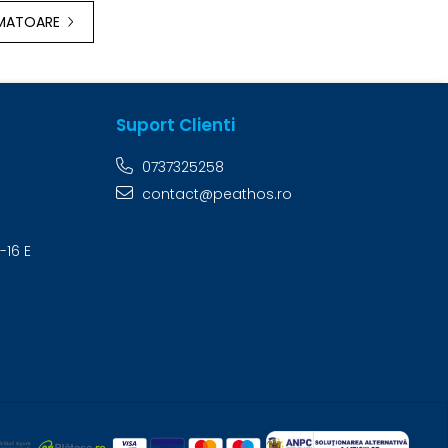
RMATOARE
Suport Clienti
0737325258
contact@peathos.ro
-16 E