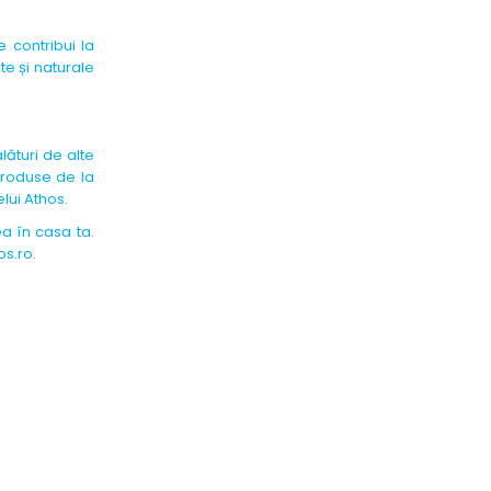
 contribui la
e și naturale
lături de alte
produse de la
lui Athos.
a în casa ta.
os.ro.