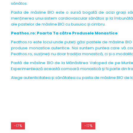
sănătos.
Pasta de măsline BIO este o sursă bogată de acizi grași sănăt
menținerea unui sistem cardiovascular sănătos și la îmbunătăț
ale pastelor de măsline BIO cu busuioc și cimbru.
Peathos.ro: Poarta Ta către Produsele Monastice
Peathos.ro este locul unde puteți găsi pastele de măsline BIO d
produse monastice autentice. Noi suntem puntea care vă cone
Peathos.ro, susțineți nu doar tradiția monastică, ci și o modali
Pastă de măsline BIO de la Mănăstirea Vatoped de pe Muntele
Experimentează această comoară monastică și fii parte din trad
Alege autenticitatea și sănătatea cu pasta de măsline BIO de l
-17%
-17%