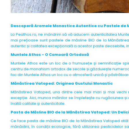
Descoperă Aromele Monastice Autentice cu Pastele de M
La Peathos.ro, ne mândrim să vă aducem autenticitatea Muntel
mai prețioase sunt pastele de măsline BIO de la Mănăstirea V
autentic și calitatea excepțională a acestor paste deosebite, in
Muntele Athos - O Comoară Ortodoxă
Muntele Athos este un loc de o frumusețe și semnificație spiri
centru de monahism ortodox de secole și găzduiește numeroase m
fac din Muntele Athos un loc cu o atmosferă unică și păstrătoar
Mănăstirea Vatoped: Originea Gustului Monastic
Mănăstirea Vatoped, una dintre cele mai mari și mai vechi 
excepție. Aici, munca mâinilor se împletește cu rugăciunea ș
înaltă calitate și autenticitate.
Pasta de Măsline BIO de la Mănăstirea Vatoped: Un Delic
Ce face pasta de măsline BIO de la Mănăstirea Vatoped atât de 
mănăstirii, în condiții ecologice, fără utilizarea pesticidelor