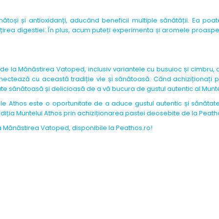
oși și antioxidanți, aducând beneficii multiple sănătății. Ea poate
irea digestiei. În plus, acum puteți experimenta și aromele proaspet
e la Mănăstirea Vatoped, inclusiv variantele cu busuioc și cimbru, a
ctează cu această tradiție vie și sănătoasă. Când achiziționați 
tate sănătoasă și delicioasă de a vă bucura de gustul autentic al Munte
 Athos este o oportunitate de a aduce gustul autentic și sănătate
iția Muntelui Athos prin achiziționarea pastei deosebite de la Peath
a Mănăstirea Vatoped, disponibile la Peathos.ro!