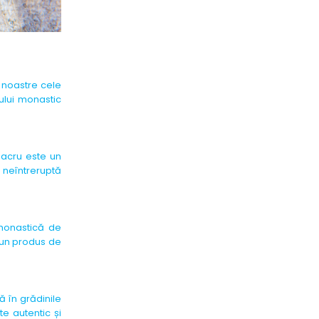
 noastre cele
ului monastic
 sacru este un
ă neîntreruptă
 monastică de
 un produs de
ă în grădinile
te autentic și