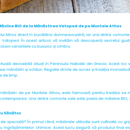
ăsline BIO de la Mănăstirea Vatoped de pe Muntele Athos
ui Athos direct în bucătăria dumneavoastră, iar una dintre comorile
atoped. În acest articol, vă invităm să descoperiți secretul gust
clusiv variantele cu busuioc și cimbru.
tuală deosebită situat în Peninsula Halkidiki din Grecia. Acest loc
ănăstiri și schituri. Regulile stricte de acces și tradiția monastic
e de timp.
mănăstiri de pe Muntele Athos, este faimoasă pentru tradiția sa
i contemplarea. Una dintre comorile sale este pasta de măsline BIO,
iu Sănătos
specială? În primul rând, măslinele utilizate sunt cultivate cu grij
 sau îngrășămintelor chimice. Acest lucru asigură că produsul final es