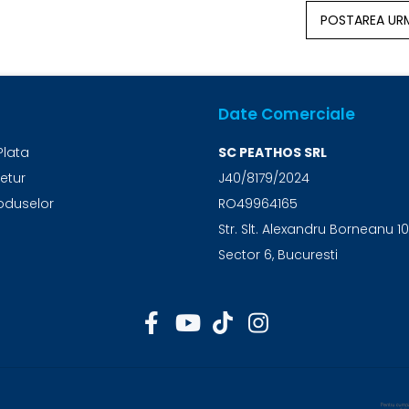
POSTAREA U
Date Comerciale
Plata
SC PEATHOS SRL
Retur
J40/8179/2024
oduselor
RO49964165
Str. Slt. Alexandru Borneanu 10
Sector 6, Bucuresti